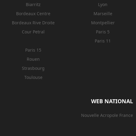
Biarritz
Lyon
Bordeaux Centre
Marseille
Bordeaux Rive Droite
Montpellier
Cour Petral
Paris 5
Paris 11
Paris 15
Rouen
Strasbourg
Toulouse
WEB NATIONAL
Nouvelle Acropole France