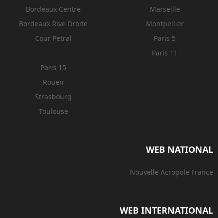
Bordeaux Centre
Marseille
Bordeaux Rive Droite
Montpellier
Cour Petral
Paris 5
Paris 11
Paris 15
Rouen
Strasbourg
Toulouse
WEB NATIONAL
Nouvelle Acropole France
WEB INTERNATIONAL