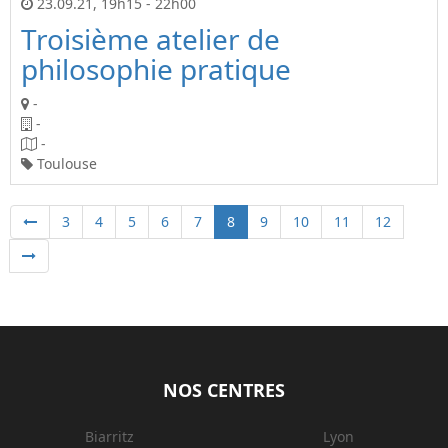
23.09.21
,
19h15
-
22h00
Troisième atelier de
philosophie pratique
-
-
-
Toulouse
3
4
5
6
7
8
9
10
11
12
NOS CENTRES
Biarritz
Lyon