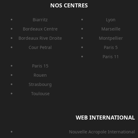
NOS CENTRES
Biarritz
Lyon
Bordeaux Centre
Marseille
Bordeaux Rive Droite
Montpellier
Cour Petral
Paris 5
Paris 11
Paris 15
Rouen
Strasbourg
Toulouse
WEB INTERNATIONAL
Nouvelle Acropole International