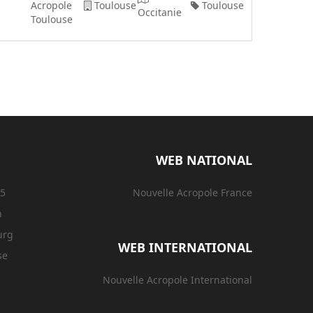
Acropole
Toulouse
Toulouse
Occitanie
Toulouse
WEB NATIONAL
15
Nouvelle Acropole France
n
urg
WEB INTERNATIONAL
se
Nouvelle Acropole International