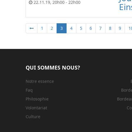
22.11.19
,
20h00
-
22h00
Ein
1
2
3
4
5
6
7
8
9
1
QUI SOMMES NOUS?
Notre essence
Faq
Bord
Philosophie
Bordeau
Volontariat
Co
Culture