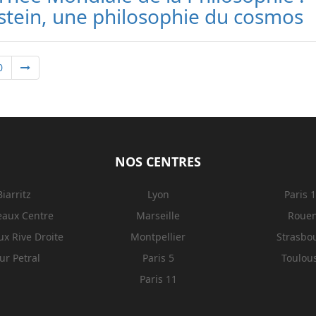
stein, une philosophie du cosmos
0
NOS CENTRES
Biarritz
Lyon
Paris 
eaux Centre
Marseille
Roue
x Rive Droite
Montpellier
Strasbo
ur Petral
Paris 5
Toulou
Paris 11