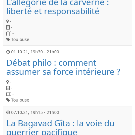
L'allégorie de la carverne :
liberté et responsabilité
-
-
-
Toulouse
01.10.21
,
19h30
-
21h00
Débat philo : comment
assumer sa force intérieure ?
-
-
-
Toulouse
07.10.21
,
19h15
-
21h00
La Bagavad Gîta : la voie du
guerrier pacifique