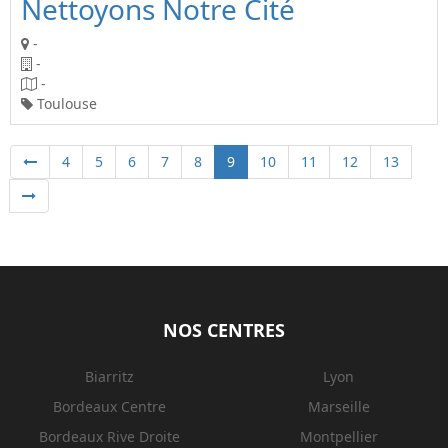
Nettoyons Notre Cité
-
-
-
Toulouse
4
5
6
7
8
9
10
11
12
13
NOS CENTRES
Biarritz
Lyon
Bordeaux Centre
Marseille
Bordeaux Rive Droite
Montpellier