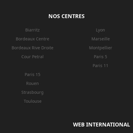
NOS CENTRES
Biarritz
Lyon
Bordeaux Centre
Marseille
Bordeaux Rive Droite
Montpellier
Cour Petral
Paris 5
Paris 11
Paris 15
Rouen
Strasbourg
Toulouse
WEB INTERNATIONAL