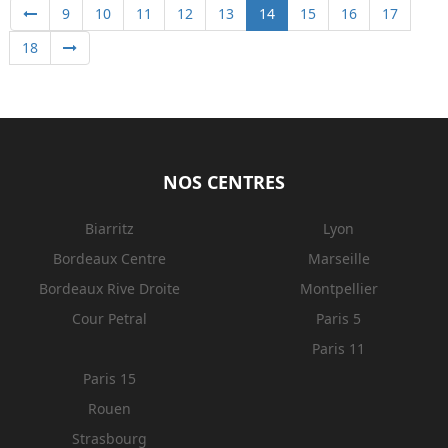
9
10
11
12
13
14
15
16
17
18
NOS CENTRES
Biarritz
Lyon
Bordeaux Centre
Marseille
Bordeaux Rive Droite
Montpellier
Cour Petral
Paris 5
Paris 11
Paris 15
Rouen
Strasbourg