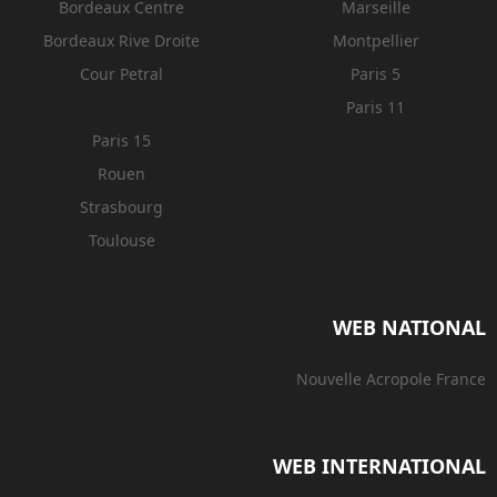
Bordeaux Centre
Marseille
Bordeaux Rive Droite
Montpellier
Cour Petral
Paris 5
Paris 11
Paris 15
Rouen
Strasbourg
Toulouse
WEB NATIONAL
Nouvelle Acropole France
WEB INTERNATIONAL