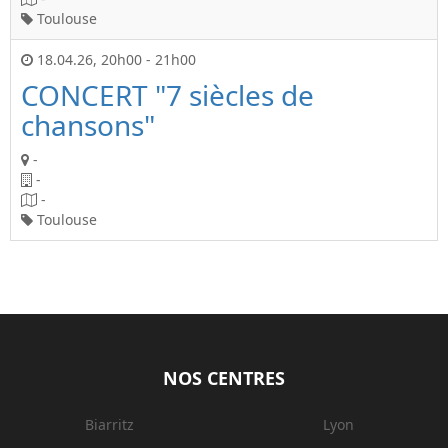
Toulouse
18.04.26
,
20h00
-
21h00
CONCERT "7 siècles de
chansons"
-
-
-
Toulouse
NOS CENTRES
Biarritz
Lyon