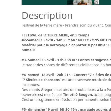
Description
Festival de la terre mère - Prendre soin du vivant. Co
FESTIVAL de la TERRE MERE, en 5 temps
#2-Samedi 18 avril - 14h30 /16h : NETTOYONS NOTR
Matériel pour le nettoyage à apporter si possible : 
humeur.
#3- Samedi 18 avril - 17h-18h30 : Contes et sagesse de
Partager des contes de différentes civilisations en ho
#4- samedi 18
avril - 20
h-21h : Concert "7 siècles de 
“7 Siècles de chansons
” est une traversée musicale d
inconnues.
Des chants Grégorien et airs de troubadours à la « P
traversée est menée par
Timothé Bougon,
accompagn
C’est un programme en évolution permanente, selon les
#5- dimanche 19 avril 16h30-19h : maraude auprès d