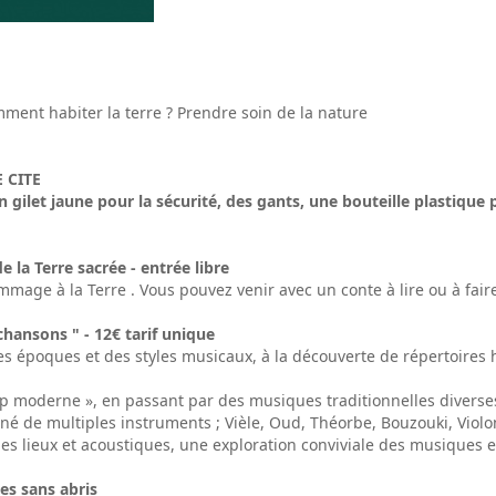
mment habiter la terre ? Prendre soin de la nature
E CITE
un gilet jaune pour la sécurité, des gants, une bouteille plastiq
 la Terre sacrée - entrée libre
mmage à la Terre . Vous pouvez venir avec un conte à lire ou à faire
chansons " - 12€ tarif unique
es époques et des styles musicaux, à la découverte de répertoires 
op moderne », en passant par des musiques traditionnelles diverses
é de multiples instruments ; Vièle, Oud, Théorbe, Bouzouki, Viol
 lieux et acoustiques, une exploration conviviale des musiques et 
es sans abris