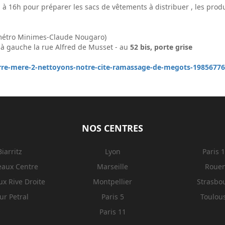
 16h pour préparer les sacs de vêtements à distribuer , les produi
(métro Minimes-Claude Nougaro)
t à gauche la rue Alfred de Musset - au
52 bis, porte grise
-terre-mere-2-nettoyons-notre-cite-ramassage-de-megots-1985677
NOS CENTRES
Biarritz
Lyon
Paris 
eaux Centre
Marseille
Roue
x Rive Droite
Montpellier
Strasbo
ur Petral
Paris 5
Toulou
Paris 11