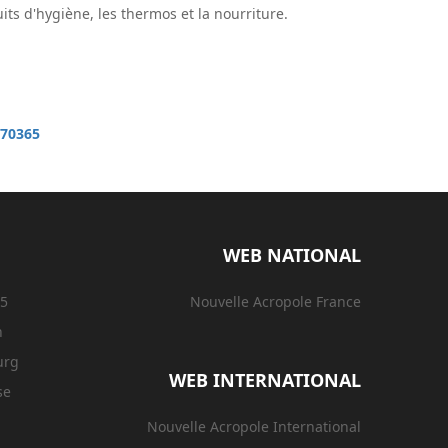
ts d'hygiène, les thermos et la nourriture.
670365
WEB NATIONAL
15
Nouvelle Acropole France
n
urg
WEB INTERNATIONAL
se
Nouvelle Acropole International