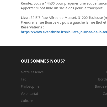
Rendez vous à 14h30 pour préparer une soupe, sinon à
Apporter si possible un sac à dos pour le transport.
Lieu :
52 BIS Rue Alfred de Musset, 31200 Toulouse 
Prendre la rue Bourbaki , puis à gauche la rue Biot e
Réservations :
https://www.eventbrite.fr/e/billets-journee-de-la
QUI SOMMES NOUS?
Notre essence
Faq
Bord
Philosophie
Bordeau
Volontariat
Co
Culture