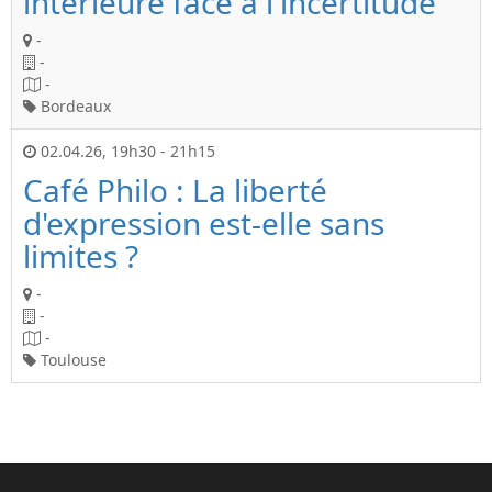
intérieure face à l'incertitude
-
-
-
Bordeaux
02.04.26
,
19h30
-
21h15
Café Philo : La liberté
d'expression est-elle sans
limites ?
-
-
-
Toulouse