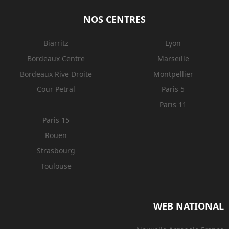
NOS CENTRES
Biarritz
Lyon
Bordeaux Centre
Marseille
Bordeaux Rive Droite
Montpellier
Cour Petral
Paris 5
Paris 11
Paris 15
Rouen
Strasbourg
Toulouse
WEB NATIONAL