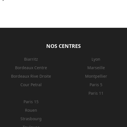
NOS CENTRES
Biarritz
Lyon
Bordeaux Centre
Marseille
Bordeaux Rive Droite
Montpellier
Cour Petral
Paris 5
Paris 11
Paris 15
Rouen
Strasbourg