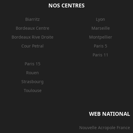
NOS CENTRES
Biarritz
Lyon
Bordeaux Centre
Marseille
Bordeaux Rive Droite
Montpellier
Cour Petral
Paris 5
Paris 11
Paris 15
Rouen
Strasbourg
Toulouse
WEB NATIONAL
Nouvelle Acropole France