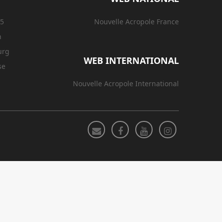
15
Nouvelle Acropole France
n
urg
WEB INTERNATIONAL
se
Nouvelle Acropole International