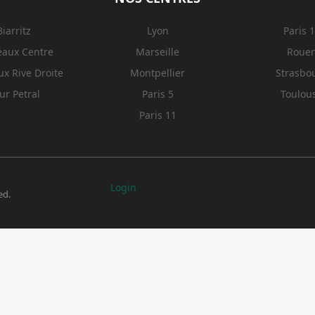
Biarritz
Lyon
Paris 
eaux Centre
Marseille
Roue
x Rive Droite
Montpellier
Strasbo
ur Petral
Paris 5
Toulou
Paris 11
Login
ed.