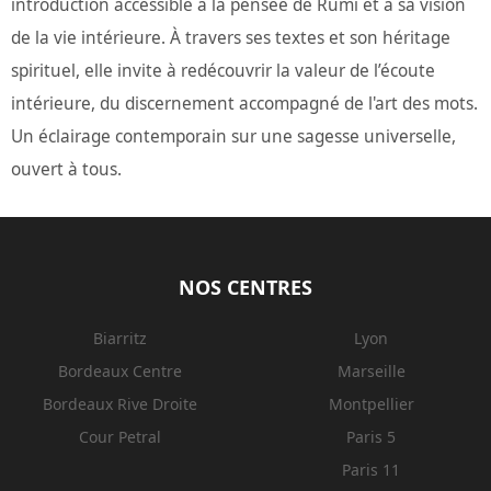
introduction accessible à la pensée de Rûmi et à sa vision
de la vie intérieure. À travers ses textes et son héritage
spirituel, elle invite à redécouvrir la valeur de l’écoute
intérieure, du discernement accompagné de l'art des mots.
Un éclairage contemporain sur une sagesse universelle,
ouvert à tous.
NOS CENTRES
Biarritz
Lyon
Bordeaux Centre
Marseille
Bordeaux Rive Droite
Montpellier
Cour Petral
Paris 5
Paris 11