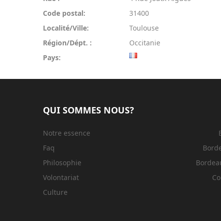
Code postal:
31400
Localité/Ville:
Toulouse
Région/Dépt. :
Occitanie
Pays:
QUI SOMMES NOUS?
Notre essence
Faq
Bord
Philosophie
Bordeau
Volontariat
Co
Culture