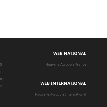
WEB NATIONAL
15
Nouvelle Acropole France
n
urg
WEB INTERNATIONAL
se
Nouvelle Acropole International