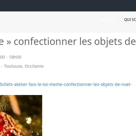
ACCUEIL
QUI S
me » confectionner les objets d
00
-
18h00
- Toulouse, Occitanie
billets-atelier-fais-le-toi-meme-confectionner-les-objets-de-noel-