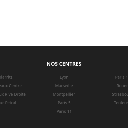
NOS CENTRES
Biarritz
Lyon
Paris 
eaux Centre
Marseille
Roue
x Rive Droite
Montpellier
Strasbo
ur Petral
Paris 5
Toulou
Paris 11