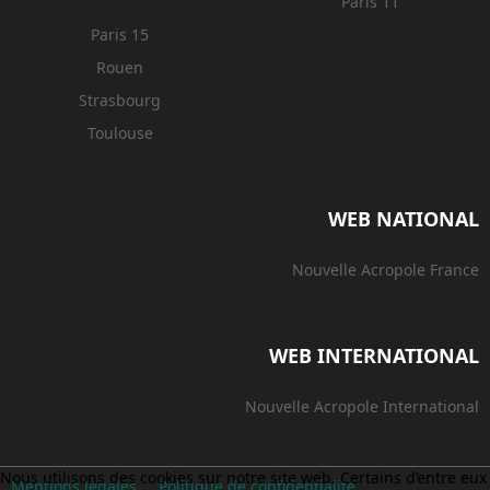
Paris 11
Paris 15
Rouen
Strasbourg
Toulouse
WEB NATIONAL
Nouvelle Acropole France
WEB INTERNATIONAL
Nouvelle Acropole International
Nous utilisons des cookies sur notre site web. Certains d’entre eux
Mentions legales
Politique de confidentialite