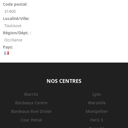
Code postal:
31400
Localité/Ville:
Toulouse
Région/Dépt. :
Occitanie
Pays:
NOS CENTRES
Biarritz
Lyon
Bordeaux Centre
Marseille
Bordeaux Rive Droite
Montpellier
Cour Petral
Paris 5