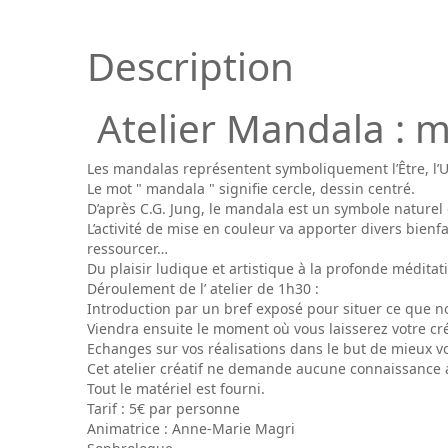
Description
Atelier Mandala : mi
Les mandalas représentent symboliquement l’Être, l’U
Le mot " mandala " signifie cercle, dessin centré.
D’après C.G. Jung, le mandala est un symbole naturel de
L’activité de mise en couleur va apporter divers bienfa
ressourcer…
Du plaisir ludique et artistique à la profonde méditat
Déroulement de l’ atelier de 1h30 :
Introduction par un bref exposé pour situer ce que no
Viendra ensuite le moment où vous laisserez votre cré
Echanges sur vos réalisations dans le but de mieux vo
Cet atelier créatif ne demande aucune connaissance a
Tout le matériel est fourni.
Tarif : 5€ par personne
Animatrice : Anne-Marie Magri