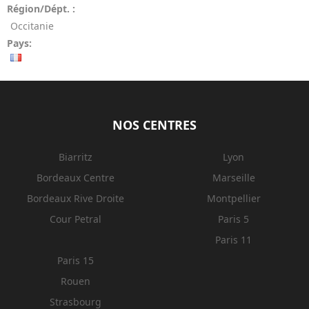
Région/Dépt. :
Occitanie
Pays:
NOS CENTRES
Biarritz
Lyon
Bordeaux Centre
Marseille
Bordeaux Rive Droite
Montpellier
Cour Petral
Paris 5
Paris 11
Paris 15
Rouen
Strasbourg