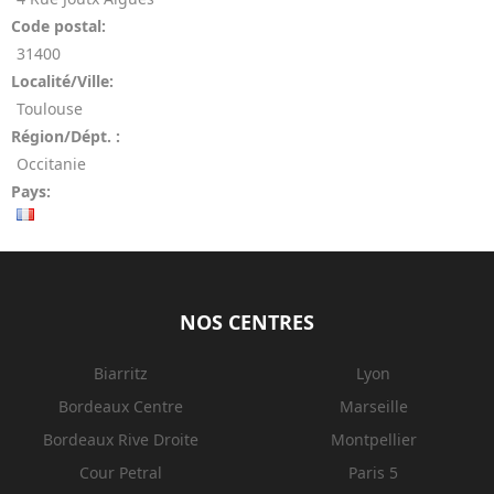
Code postal:
31400
Localité/Ville:
Toulouse
Région/Dépt. :
Occitanie
Pays:
NOS CENTRES
Biarritz
Lyon
Bordeaux Centre
Marseille
Bordeaux Rive Droite
Montpellier
Cour Petral
Paris 5