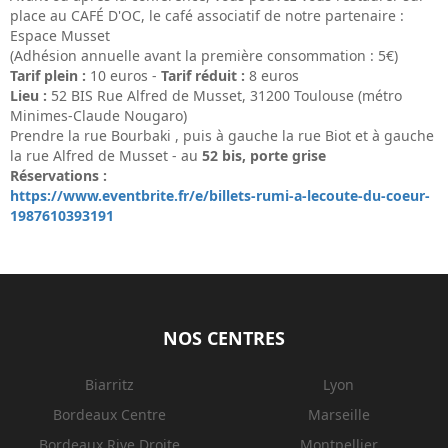
place au CAFÉ D'OC, le café associatif de notre partenaire :
Espace Musset
(Adhésion annuelle avant la première consommation : 5€)
Tarif plein :
10 euros -
Tarif réduit :
8 euros
Lieu :
52 BIS Rue Alfred de Musset, 31200 Toulouse (métro
Minimes-Claude Nougaro)
Prendre la rue Bourbaki , puis à gauche la rue Biot et à gauche
la rue Alfred de Musset - au
52 bis, porte grise
Réservations :
https://www.eventbrite.fr/e/billets-rumi-a-lecoute-du-coeur-
1987610393191
NOS CENTRES
Biarritz
Lyon
Bordeaux Centre
Marseille
Bordeaux Rive Droite
Montpellier