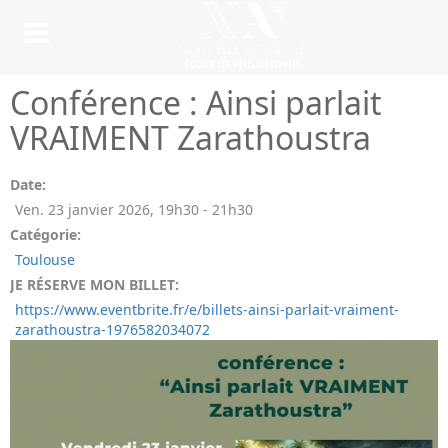
Conférence : Ainsi parlait
VRAIMENT Zarathoustra
Date:
Ven. 23 janvier 2026
,
19h30
-
21h30
Catégorie:
Toulouse
JE RÉSERVE MON BILLET:
https://www.eventbrite.fr/e/billets-ainsi-parlait-vraiment-
zarathoustra-1976582034072