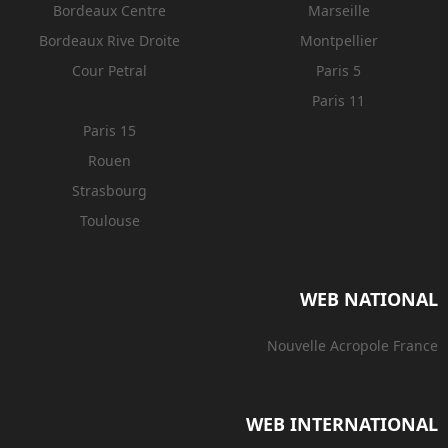
Bordeaux Centre
Marseille
Bordeaux Rive Droite
Montpellier
Cour Petral
Paris 5
Paris 11
Paris 15
Rouen
Strasbourg
Toulouse
WEB NATIONAL
Nouvelle Acropole France
WEB INTERNATIONAL