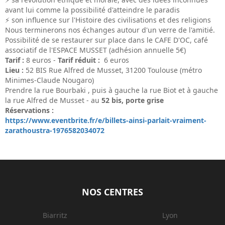
avant lui comme la possibilité d'atteindre le paradis
⚡ son influence sur l'Histoire des civilisations et des religions
Nous terminerons nos échanges autour d'un verre de l'amitié.
Possibilité de se restaurer sur place dans le CAFE D'OC, café
associatif de l'ESPACE MUSSET (adhésion annuelle 5€)
Tarif :
8 euros -
Tarif réduit :
6 euros
Lieu :
52 BIS Rue Alfred de Musset, 31200 Toulouse (métro
Minimes-Claude Nougaro)
Prendre la rue Bourbaki , puis à gauche la rue Biot et à gauche
la rue Alfred de Musset - au
52 bis, porte grise
Réservations :
https://www.eventbrite.fr/e/billets-ainsi-parlait-vraiment-
zarathoustra-1976582034072
NOS CENTRES
Biarritz
Lyon