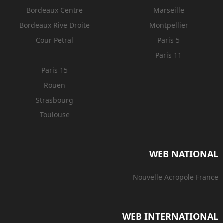
Bordeaux Centre
Marseille
Bordeaux Rive Droite
Montpellier
Cour Petral
Paris 5
Paris 11
Paris 15
Rouen
Strasbourg
Toulouse
WEB NATIONAL
Nouvelle Acropole France
WEB INTERNATIONAL