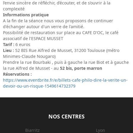
l’envie sincère de réfléchir, d’écouter, et de s’ouvrir à la
complexité
Informations pratique
A la fin de la séance nous vous proposons de continuer
d'échanger autour d'un verre de l'amitié.
Possibilité de restauration sur place au CAFE D'OC, le café
associatif de l'ESPACE MUSSET
Tarif :
6 euros
Lieu :
52 BIS Rue Alfred de Musset, 31200 Toulouse (métro
Minimes-Claude Nougaro)
Prendre la rue Bourbaki , puis à gauche la rue Biot et à gauche
la rue Alfred de Musset - au
52 bis, porte marron
Réservations :
https://www.eventbrite.fr/e/billets-cafe-philo-dire-la-verite-un-
devoir-ou-un-risque-1549614732379
NOS CENTRES
Biarritz
Lyon