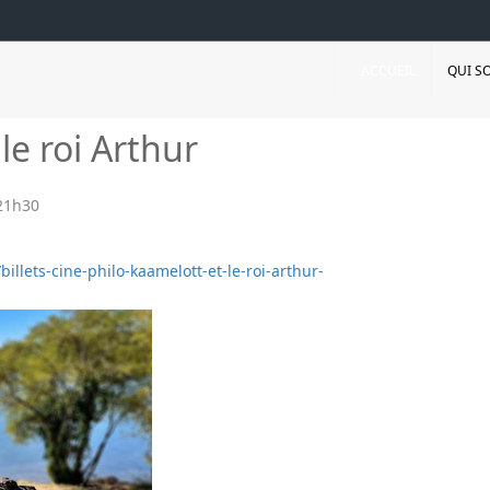
ACCUEIL
QUI S
le roi Arthur
21h30
billets-cine-philo-kaamelott-et-le-roi-arthur-