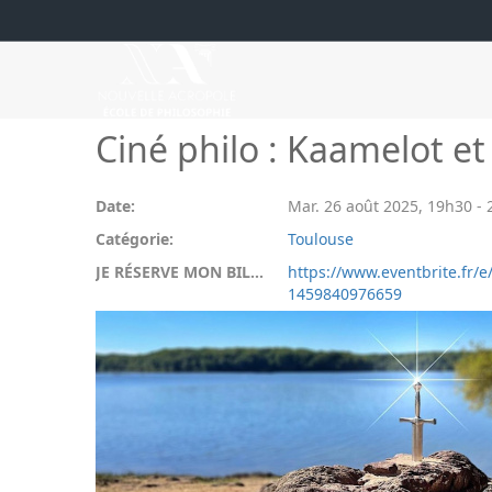
Ciné philo : Kaamelot et 
Date:
Mar. 26 août 2025
,
19h30
-
Catégorie:
Toulouse
JE RÉSERVE MON BILLET:
https://www.eventbrite.fr/e/
1459840976659