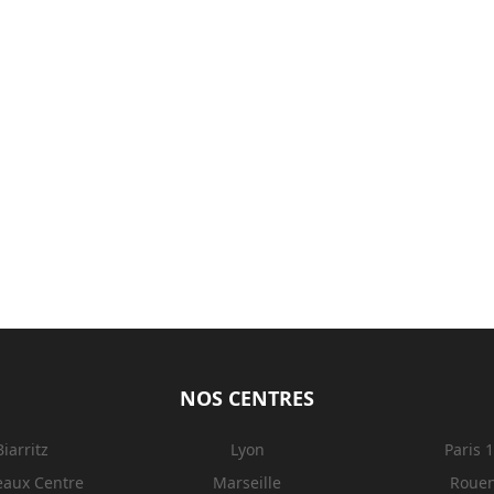
NOS CENTRES
Biarritz
Lyon
Paris 
eaux Centre
Marseille
Roue