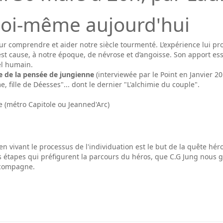
 soi-même aujourd'hui
ur comprendre et aider notre siècle tourmenté. L’expérience lui pr
est cause, à notre époque, de névrose et d’angoisse. Son apport essen
el humain.
te de la pensée de jungienne
(interviewée par le Point en Janvier 20
, fille de Déesses"... dont le dernier "L'alchimie du couple".
 (métro Capitole ou Jeanned'Arc)
en vivant le processus de l'individuation est le but de la quête héro
is étapes qui préfigurent la parcours du héros, que C.G Jung nous 
accompagne.