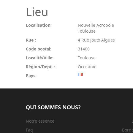
Lieu
Localisation:
Nouvelle Acropole
Toulouse
Rue :
4 Rue Joutx Aigues
Code postal:
31400
Localité/Ville:
Toulouse
Région/Dépt. :
Occitanie
Pays:
QUI SOMMES NOUS?
Notre essence
Faq
Bord