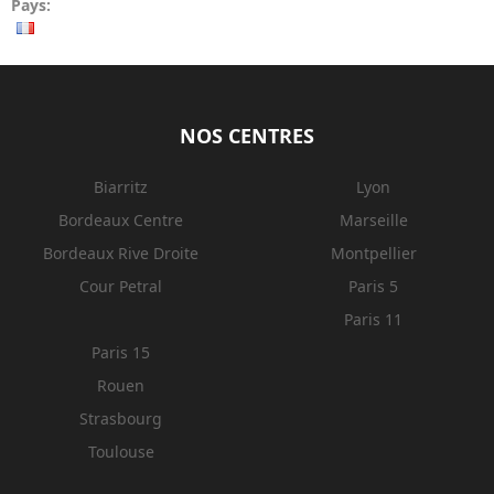
Pays:
NOS CENTRES
Biarritz
Lyon
Bordeaux Centre
Marseille
Bordeaux Rive Droite
Montpellier
Cour Petral
Paris 5
Paris 11
Paris 15
Rouen
Strasbourg
Toulouse