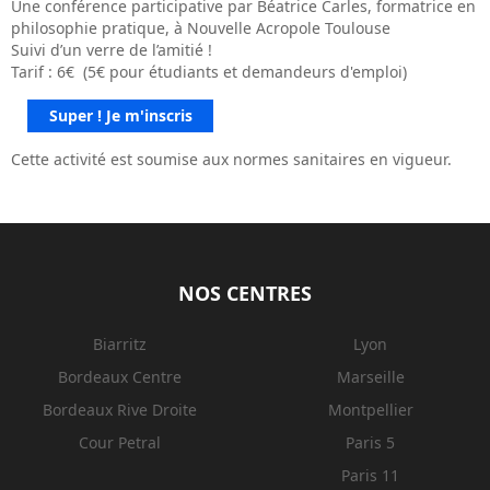
Une conférence participative par Béatrice Carles, formatrice en
philosophie pratique, à Nouvelle Acropole Toulouse
Suivi d’un verre de l’amitié !
Tarif : 6€ (5€ pour étudiants et demandeurs d'emploi)
Super ! Je m'inscris
Cette activité est soumise aux normes sanitaires en vigueur.
NOS CENTRES
Biarritz
Lyon
Bordeaux Centre
Marseille
Bordeaux Rive Droite
Montpellier
Cour Petral
Paris 5
Paris 11