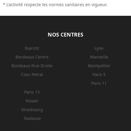
* L'activité respecte les normes sanitaires en vigueur.
NOS CENTRES
Biarritz
Lyon
Bordeaux Centre
Marseille
Bordeaux Rive Droite
Montpellier
Cour Petral
Paris 5
Paris 11
Paris 15
Rouen
Strasbourg
Toulouse