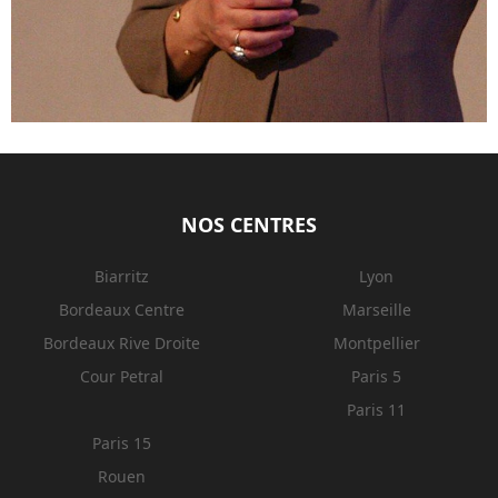
NOS CENTRES
Biarritz
Lyon
Bordeaux Centre
Marseille
Bordeaux Rive Droite
Montpellier
Cour Petral
Paris 5
Paris 11
Paris 15
Rouen