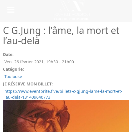
C G.Jung : l’âme, la mort et
l’au-delà
Date:
Ven. 26 février 2021
,
19h30
-
21h00
Catégorie:
Toulouse
JE RÉSERVE MON BILLET:
https://www.eventbrite.fr/e/billets-c-gjung-lame-la-mort-et-
lau-dela-131409640773