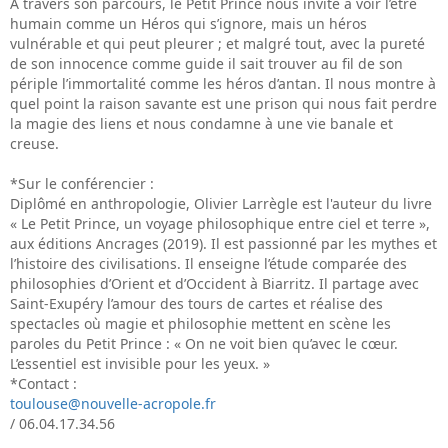
À travers son parcours, le Petit Prince nous invite à voir l’être
humain comme un Héros qui s’ignore, mais un héros
vulnérable et qui peut pleurer ; et malgré tout, avec la pureté
de son innocence comme guide il sait trouver au fil de son
périple l’immortalité comme les héros d’antan. Il nous montre à
quel point la raison savante est une prison qui nous fait perdre
la magie des liens et nous condamne à une vie banale et
creuse.
*Sur le conférencier :
Diplômé en anthropologie, Olivier Larrègle est l'auteur du livre
« Le Petit Prince, un voyage philosophique entre ciel et terre »,
aux éditions Ancrages (2019). Il est passionné par les mythes et
l’histoire des civilisations. Il enseigne l’étude comparée des
philosophies d’Orient et d’Occident à Biarritz. Il partage avec
Saint-Exupéry l’amour des tours de cartes et réalise des
spectacles où magie et philosophie mettent en scène les
paroles du Petit Prince : « On ne voit bien qu’avec le cœur.
L’essentiel est invisible pour les yeux. »
*Contact :
toulouse@nouvelle-acropole.fr
/ 06.04.17.34.56