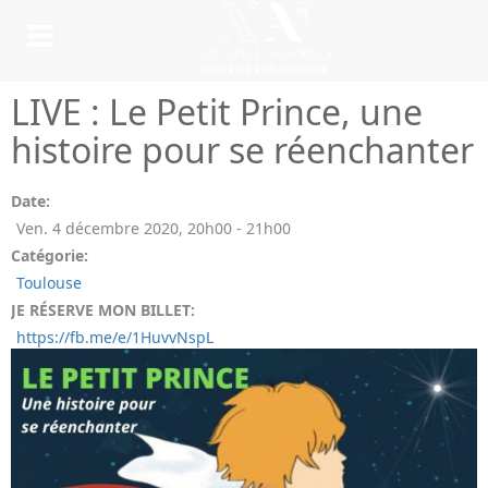
LIVE : Le Petit Prince, une
histoire pour se réenchanter
Date:
Ven. 4 décembre 2020
,
20h00
-
21h00
Catégorie:
Toulouse
JE RÉSERVE MON BILLET:
https://fb.me/e/1HuvvNspL