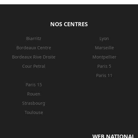
NOS CENTRES
Biarritz
Lyon
Bordeaux Centre
Marseille
Bordeaux Rive Droite
Montpellier
Cour Petral
Paris 5
Paris 11
Paris 15
Rouen
Strasbourg
Toulouse
WEB NATIONAL