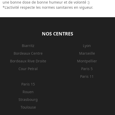
une bonne dose de bonne humeur et de volonté :)
*L'activité respecte les normes sanitaires en vigueur.
NOS CENTRES
Biarritz
Lyon
Bordeaux Centre
Marseille
Bordeaux Rive Droite
Montpellier
Cour Petral
Paris 5
Paris 11
Paris 15
Rouen
Strasbourg
Toulouse