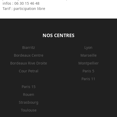
infos : 06 30 15 46 48
Tarif : participation libre
NOS CENTRES
Biarritz
Lyon
Bordeaux Centre
Marseille
Bordeaux Rive Droite
Montpellier
Cour Petral
Paris 5
Paris 11
Paris 15
Rouen
Strasbourg
Toulouse