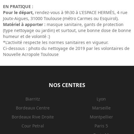
EN PRATIQUE :
Pour le départ,
rendez-vous à 9h30 à L'ESPACE HERMÈS, 4 rue
Joutx-Aigues, 31000 Toulouse (métro Carmes ou Esquirol).
Matériel à apporter :
masque sanitaire, gants de protection
(type nettoyage ou jardin) et surtout, une bonne dose de bonne
humeur et de volonté :)
*L'activité respecte les normes sanitaires en vigueur.
Ci-dessous : photo du nettoyage de 2019 par les volontaires de
Nouvelle Acropole Toulouse
NOS CENTRES
Biarritz
Lyon
Bordeaux Centre
Marseille
Bordeaux Rive Droite
Montpellier
Cour Petral
Paris 5