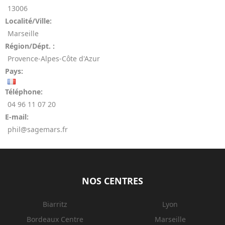
13006
Localité/Ville:
Marseille
Région/Dépt. :
Provence-Alpes-Côte d'Azur
Pays:
Téléphone:
04 96 11 07 20
E-mail:
phil@sagemars.fr
NOS CENTRES
Biarritz
Lyon
Bordeaux Centre
Marseille