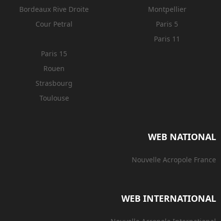
Bordeaux Rive Droite
Montpellier
Cour Petral
Paris 5
Paris 11
Paris 15
Rouen
Strasbourg
Toulouse
WEB NATIONAL
Nouvelle Acropole France
WEB INTERNATIONAL