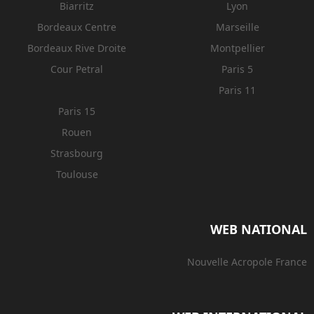
Biarritz
Lyon
Bordeaux Centre
Marseille
Bordeaux Rive Droite
Montpellier
Cour Petral
Paris 5
Paris 11
Paris 15
Rouen
Strasbourg
Toulouse
WEB NATIONAL
Nouvelle Acropole France