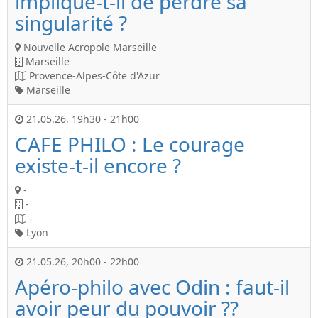
implique-t-il de perdre sa
singularité ?
Nouvelle Acropole Marseille
Marseille
Provence-Alpes-Côte d'Azur
Marseille
21.05.26
,
19h30
-
21h00
CAFE PHILO : Le courage
existe-t-il encore ?
-
-
-
Lyon
21.05.26
,
20h00
-
22h00
Apéro-philo avec Odin : faut-il
avoir peur du pouvoir ??