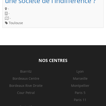
une société de l'indifférence ?
-
-
-
Toulouse
NOS CENTRES
Biarritz
Lyon
Bordeaux Centre
Marseille
Bordeaux Rive Droite
Montpellier
Cour Petral
Paris 5
Paris 11