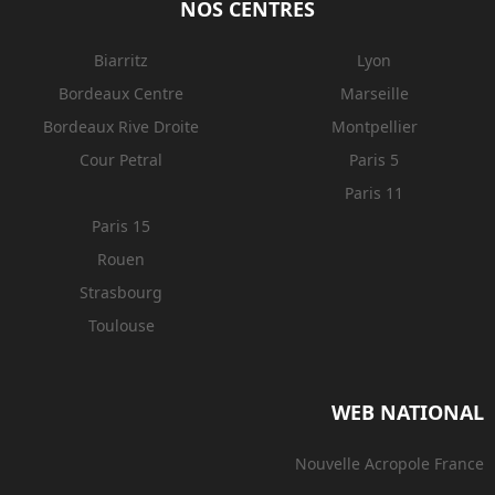
NOS CENTRES
Biarritz
Lyon
Bordeaux Centre
Marseille
Bordeaux Rive Droite
Montpellier
Cour Petral
Paris 5
Paris 11
Paris 15
Rouen
Strasbourg
Toulouse
WEB NATIONAL
Nouvelle Acropole France